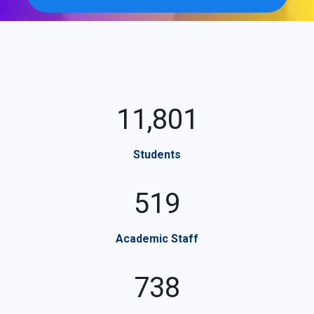
14,867
Students
654
Academic Staff
930